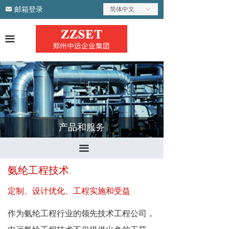
邮箱登录
낂
首页
氨纶工程技术
简体中文
ꀅ
关于我们
防弹材料
끀
产品与服务
超净手套
业绩和荣誉
有机农业产品
研发
职业发展
产品和服务
联系我们
끀
氨纶工程技术
定制、设计优化、工程实施和受益
作为氨纶工程行业的领先技术工程公司，